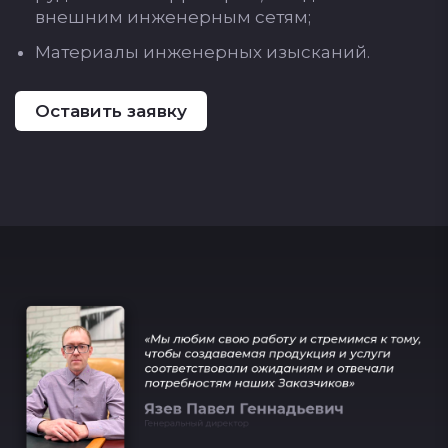
внеш­ним ин­же­нер­ным се­тям;
Ма­те­ри­алы ин­же­нер­ных изыс­ка­ний.
Оставить заявку