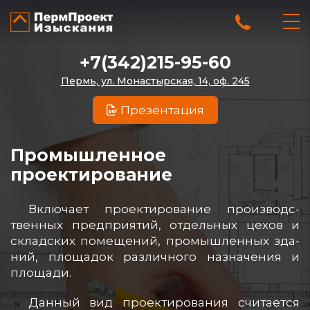
+7(342)215-95-60
Пермь, ул. Монастырская, 14, оф. 245
Презентация
Промышленное
проектирование
Вклю­ча­ет про­ек­ти­ро­ва­ние про­из­водс­
твен­ных пред­при­ятий, от­дель­ных це­хов и
склад­ских по­ме­ще­ний, про­мыш­лен­ных зда­
ний, пло­ща­док раз­лич­но­го наз­на­че­ния и
пло­ща­ди.
Дан­ный вид про­ек­ти­ро­ва­ния счи­та­ет­ся