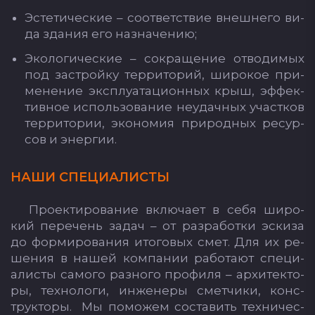
Эс­те­ти­чес­кие – со­от­ветс­твие внеш­не­го ви­
да зда­ния его наз­на­че­нию;
Эко­ло­ги­чес­кие – сок­ра­ще­ние от­во­ди­мых
под зас­трой­ку тер­ри­то­рий, ши­ро­кое при­
ме­не­ние экс­плу­ата­ци­он­ных крыш, эф­фек­
тив­ное ис­поль­зо­ва­ние не­удач­ных учас­тков
тер­ри­то­рии, эко­но­мия при­род­ных ре­сур­
сов и энер­гии.
НА­ШИ СПЕ­ЦИ­АЛИС­ТЫ
Про­ек­ти­ро­ва­ние вклю­ча­ет в се­бя ши­ро­
кий пе­ре­чень за­дач – от раз­ра­бот­ки эс­ки­за
до фор­ми­ро­ва­ния ито­го­вых смет. Для их ре­
ше­ния в на­шей ком­па­нии ра­бо­та­ют спе­ци­
алис­ты са­мо­го раз­но­го про­фи­ля – ар­хи­тек­то­
ры, тех­но­ло­ги, ин­же­не­ры смет­чи­ки, конс­
трук­то­ры. Мы по­мо­жем сос­та­вить тех­ни­чес­