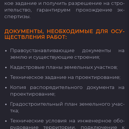
кое за­да­ние и по­лу­чить раз­ре­ше­ние на стро­
итель­ство, га­ран­ти­ру­ем про­хож­де­ние эк­
спер­ти­зы.
ДО­КУ­МЕН­ТЫ, НЕ­ОБ­ХО­ДИ­МЫЕ ДЛЯ ОСУ­
ЩЕСТ­ВЛЕ­НИЯ РА­БОТ:
Пра­во­ус­та­нав­ли­ва­ющие до­ку­мен­ты на
зем­лю и су­щес­тву­ющие стро­ения;
Ка­дас­тро­вые пла­ны зе­мель­ных учас­тков;
Тех­ни­чес­кое за­да­ние на про­ек­ти­ро­ва­ние;
Ко­пия рас­по­ря­ди­тель­но­го до­ку­мен­та на
про­ек­ти­ро­ва­ние;
Гра­дос­тро­итель­ный план зе­мель­но­го учас­
тка;
Тех­ни­чес­кие ус­ло­вия на ин­же­нер­ное обо­
ру­до­ва­ние тер­ри­то­рии, под­клю­че­ние к