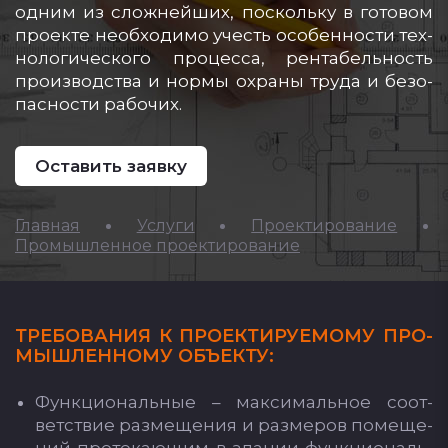
од­ним из слож­ней­ших, пос­коль­ку в го­то­вом
про­ек­те не­об­хо­ди­мо учесть осо­бен­нос­ти тех­
но­ло­ги­чес­ко­го про­цес­са, рен­та­бель­ность
про­из­водс­тва и нор­мы ох­ра­ны тру­да и бе­зо­
пас­нос­ти ра­бо­чих.
Оставить заявку
Главная
Услуги
Проектирование
Промышленное проектирование
ТРЕ­БО­ВА­НИЯ К ПРО­ЕК­ТИ­РУ­ЕМО­МУ ПРО­
МЫШ­ЛЕН­НО­МУ ОБЪ­ЕК­ТУ:
Фун­кци­ональ­ные – мак­си­маль­ное со­от­
ветс­твие раз­ме­ще­ния и раз­ме­ров по­ме­ще­