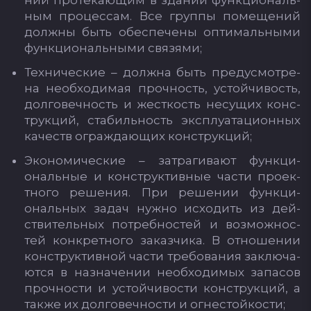
ний про­те­ка­ющим в зда­нии фун­кци­ональ­
ным про­цес­сам. Все груп­пы по­ме­ще­ний
дол­жны быть обес­пе­че­ны оп­ти­маль­ны­ми
фун­кци­ональ­ны­ми свя­зя­ми;
Тех­ни­чес­кие – дол­жна быть пре­дус­мот­ре­
на не­об­хо­ди­мая проч­ность, ус­той­чи­вость,
дол­го­веч­ность и жес­ткость не­су­щих конс­
трук­ций, ста­биль­ность экс­плу­ата­ци­он­ных
ка­честв ог­раж­да­ющих конс­трук­ций;
Эко­но­ми­чес­кие – зат­ра­ги­ва­ют фун­кци­
ональ­ные и конс­трук­тив­ные час­ти про­ек­
тно­го ре­ше­ния. При ре­ше­нии фун­кци­
ональ­ных за­дач нуж­но ис­хо­дить из дей­
стви­тель­ных пот­реб­нос­тей и воз­мож­нос­
тей кон­крет­но­го за­каз­чи­ка. В от­но­ше­нии
конс­трук­тив­ной час­ти тре­бо­ва­ния зак­лю­ча­
ют­ся в наз­на­че­нии не­об­хо­ди­мых за­па­сов
проч­нос­ти и ус­той­чи­вос­ти конс­трук­ций, а
так­же их дол­го­веч­нос­ти и ог­нес­той­кос­ти;