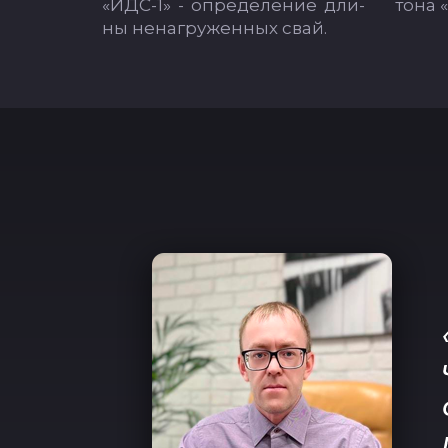
«ИДС-1» - оп­ре­де­ле­ние дли­
то­на 
ны не­наг­ру­жен­ных свай.