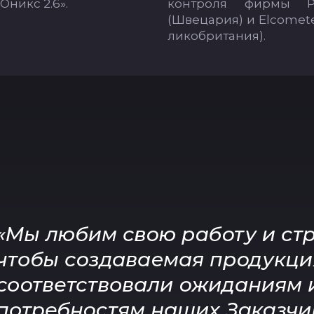
«Оникс 2.6».
кон­тро­ля фир­мы P
(Шве­ца­рия) и Elcomete
ли­коб­ри­та­ния).