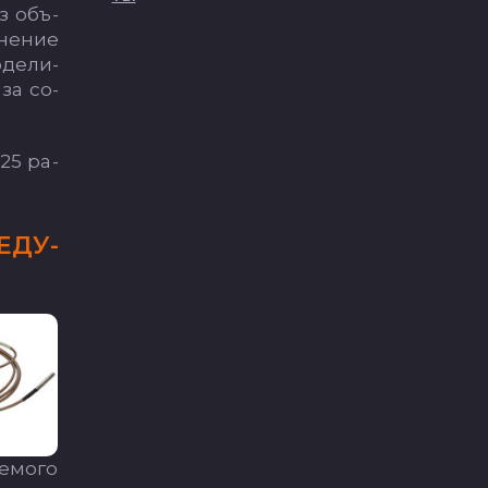
из объ­
­не­ние
­де­ли­
 за со­
 25 ра­
Е­ДУ­
емо­го