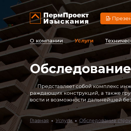
Презе
О ком­па­нии
Ус­лу­ги
Тех­ни­чес
Обследование
Пред­став­ля­ет со­бой ком­плекс ин­же
раж­да­ющих конс­трук­ций, а так­же грун­
вос­ти и воз­мож­нос­ти даль­ней­шей бе­з
Главная
Услуги
Обследование стро