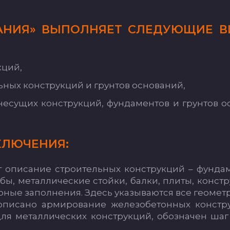
КА­НИЯ» ВЫ­ПОЛ­НЯ­ЕТ СЛЕ­ДУ­ЮЩИЕ В
к­ций,
ь­ных конс­трук­ций и грун­тов ос­но­ва­ний,
не­су­щих конс­трук­ций, фун­да­мен­тов и грун­тов ос
­ЛЮ­ЧЕ­НИЯ:
ет опи­са­ние стро­итель­ных конс­трук­ций – фун­да­
л­бы, ме­тал­ли­чес­кие стой­ки, бал­ки, пли­ты, конс­т
ные за­пол­не­ния. Здесь ука­зы­ва­ют­ся все ге­омет­
пи­са­но ар­ми­ро­ва­ние же­ле­зо­бе­тон­ных конс­тр
 для ме­тал­ли­чес­ких конс­трук­ций, обоз­на­чен ша