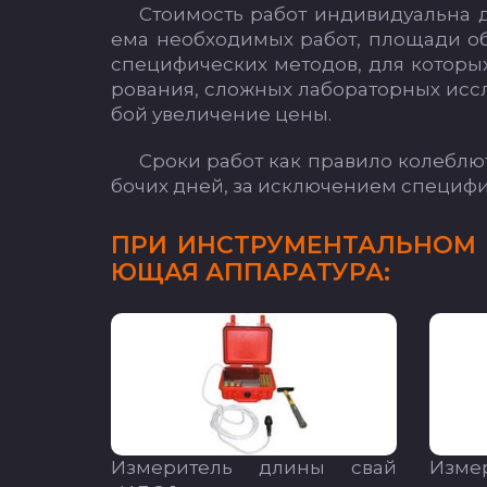
Сто­имость ра­бот ин­ди­ви­ду­аль­на д
ема не­об­хо­ди­мых ра­бот, пло­ща­ди об
спе­ци­фи­чес­ких ме­то­дов, для ко­то­рых
ро­ва­ния, слож­ных ла­бо­ра­тор­ных ис­сл
бой уве­ли­че­ние це­ны.
Сро­ки ра­бот как пра­ви­ло ко­леб­лют
бо­чих дней, за ис­клю­че­ни­ем спе­ци­фи­
ПРИ ИНС­ТРУ­МЕН­ТАЛЬ­НОМ О
ЮЩАЯ АП­ПА­РА­ТУ­РА:
Из­ме­ри­тель дли­ны свай
Из­ме