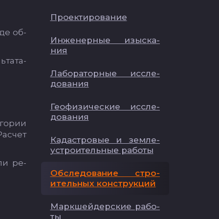
Про­ек­ти­ро­ва­ние
­де об­
Ин­же­нер­ные изыс­ка­
ния
­та­та­
Ла­бо­ра­тор­ные ис­сле­
до­ва­ния
Ге­офи­зи­чес­кие ис­сле­
до­ва­ния
­го­рии
Рас­чет
Ка­дас­тро­вые и зем­ле­
ус­тро­итель­ные ра­бо­ты
или ре­
Об­сле­до­ва­ние стро­
итель­ных конс­трук­ций
Мар­кшей­дер­ские ра­бо­
ты