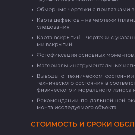
Об­мер­ные чер­те­жи с при­вяз­ка­ми 
Кар­та де­фек­тов – на чер­те­жи (пла­н
сле­до­ва­ния.
Кар­та вскры­тий – чер­те­жи с ука­зан
ми вскры­тий .
Фо­то­фик­са­ция ос­нов­ных мо­мен­тов.
Ма­те­ри­алы инс­тру­мен­таль­ных ис­пы
Вы­во­ды о тех­ни­чес­ком сос­то­янии
тех­ни­чес­ко­го сос­то­яния в со­от­вет
фи­зи­чес­ко­го и мо­раль­но­го из­но­са
Ре­ко­мен­да­ции по даль­ней­шей экс­
мон­та ис­сле­ду­емо­го объ­ек­та.
СТО­ИМОСТЬ И СРО­КИ ОБ­СЛ