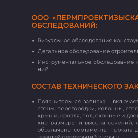
О­ОО «ПЕРМ­ПРО­ЕК­ТИ­ЗЫС­
ОБ­СЛЕ­ДО­ВА­НИЙ:
Ви­зу­аль­ное об­сле­до­ва­ние конс­тру
Де­таль­ное об­сле­до­ва­ние стро­ител
Инс­тру­мен­таль­ное об­сле­до­ва­ние 
ний.
СОС­ТАВ ТЕХ­НИ­ЧЕС­КО­ГО ЗАК
По­яс­ни­тель­ная за­пис­ка – вклю­ча­
сте­ны, пе­ре­го­род­ки, ко­лон­ны, сто
кры­ши, кров­ля, пол, окон­ные и двер­
кие раз­ме­ры и вы­со­ты се­че­ний, о
обоз­на­че­ны сор­та­мен­ты про­ка­та
трук­ций пе­рек­ры­тий и крыш.