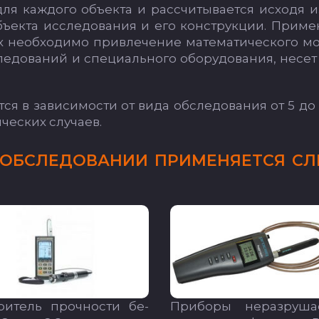
ля каж­до­го объ­ек­та и рас­счи­ты­ва­ет­ся ис­хо­дя 
ъ­ек­та ис­сле­до­ва­ния и его конс­трук­ции. При­ме
 не­об­хо­ди­мо прив­ле­че­ние ма­те­ма­ти­чес­ко­го мо
е­до­ва­ний и спе­ци­аль­но­го обо­ру­до­ва­ния, не­сет
­ся в за­ви­си­мос­ти от ви­да об­сле­до­ва­ния от 5 до
чес­ких слу­ча­ев.
Б­СЛЕ­ДО­ВА­НИИ ПРИ­МЕ­НЯ­ЕТ­СЯ СЛ
­ри­тель проч­нос­ти бе­
При­бо­ры не­раз­ру­ша­