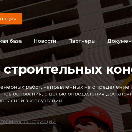
нтация
­кая ба­за
Но­вос­ти
Пар­тне­ры
До­ку­мен
 строительных кон
­нер­ных ра­бот, нап­рав­лен­ных на оп­ре­де­ле­ние те
тов ос­но­ва­ния, с целью оп­ре­де­ле­ния дос­та­точ­но
о­пас­ной экс­плу­ата­ции.
ительных конструкций