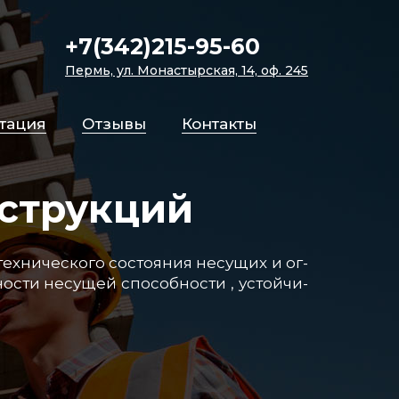
+7(342)215-95-60
Пермь, ул. Монастырская, 14, оф. 245
­та­ция
От­зы­вы
Кон­так­ты
струкций
х­ни­чес­ко­го сос­то­яния не­су­щих и ог­
с­ти не­су­щей спо­соб­нос­ти , ус­той­чи­