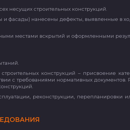
всех не­су­щих стро­итель­ных конс­трук­ций.
ы и фа­са­ды) на­не­се­ны де­фек­ты, вы­яв­лен­ные в хо
­ны­ми мес­та­ми вскры­тий и офор­млен­ны­ми ре­зуль
­та­ний.
 стро­итель­ных конс­трук­ций – прис­во­ение ка­те
с­твии с тре­бо­ва­ни­ями нор­ма­тив­ных до­ку­мен­тов. 
 конс­трук­ций.
плу­ата­ции, ре­конс­трук­ции, пе­реп­ла­ни­ров­ки 
Е­ДО­ВА­НИЯ