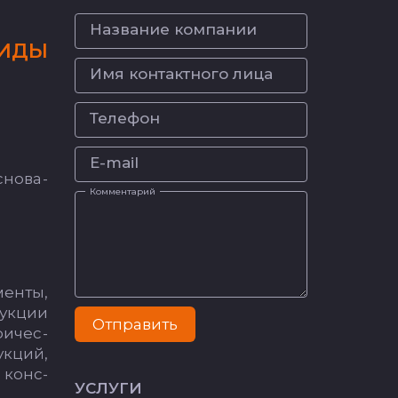
Название компании
И­ДЫ
Имя контактного лица
Телефон
E-mail
­но­ва­
Комментарий
мен­ты,
рук­ции
Отправить
ри­чес­
ук­ций,
г конс­
УСЛУГИ