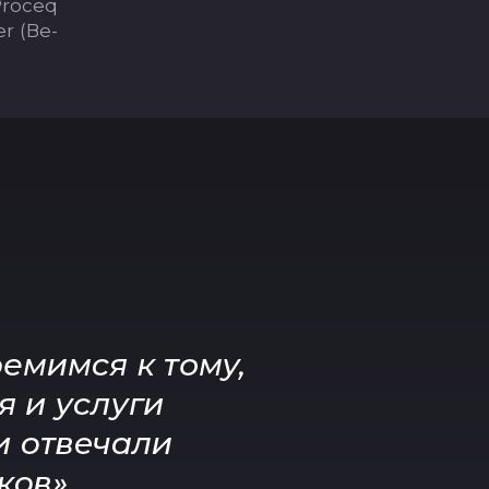
roceq
r (Ве­