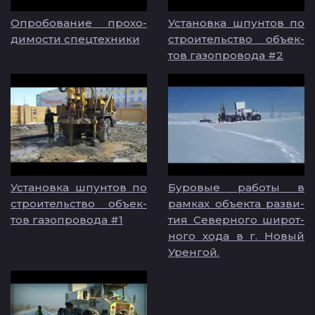
Оп­ро­бо­ва­ние про­хо­
Ус­та­нов­ка шпун­тов по
ди­мос­ти спец­тех­ни­ки
стро­итель­ство объ­ек­
тов га­зоп­ро­во­да #2
Ус­та­нов­ка шпун­тов по
Бу­ро­вые ра­бо­ты в
стро­итель­ство объ­ек­
рам­ках объ­ек­та раз­ви­
тов га­зоп­ро­во­да #1
тия Се­вер­но­го ши­рот­
но­го хо­да в г. Но­вый
Урен­гой.