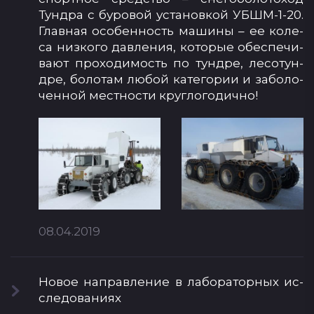
Тун­дра с бу­ро­вой ус­та­нов­кой УБШМ-1-20.
Глав­ная осо­бен­ность ма­ши­ны – ее ко­ле­
са низ­ко­го дав­ле­ния, ко­то­рые обес­пе­чи­
ва­ют про­хо­ди­мость по тун­дре, ле­со­тун­
дре, бо­ло­там лю­бой ка­те­го­рии и за­бо­ло­
чен­ной мес­тнос­ти круг­ло­го­дич­но!
08.04.2019
Но­вое нап­рав­ле­ние в ла­бо­ра­тор­ных ис­
сле­до­ва­ни­ях