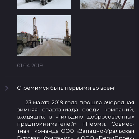
01.04.2019
Стре­мим­ся быть пер­вы­ми во всем!
23 мар­та 2019 го­да прош­ла оче­ред­ная
зим­няя спар­та­ки­ада сре­ди ком­па­ний,
вхо­дя­щих в «Гиль­дию доб­ро­со­вес­тных
пред­при­ни­ма­те­лей» г.Пер­ми. Сов­мес­
тная ко­ман­да О­ОО «За­пад­но-Ураль­ская
Бу­ро­вая Ком­па­ния» и О­ОО «Перм­Про­ек­