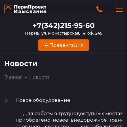
+7(342)215-95-60
Пермь, ул. Монастырская, 14, оф. 245
Презентация
Новости
Главная
Новости
Но­вое обо­ру­до­ва­ние
Для ра­бо­ты в труд­но­дос­туп­ных мес­тах
при­об­ре­те­но но­вое вне­до­рож­ное тран­
спор­тное средс­тво – сне­го­бо­ло­то­ход