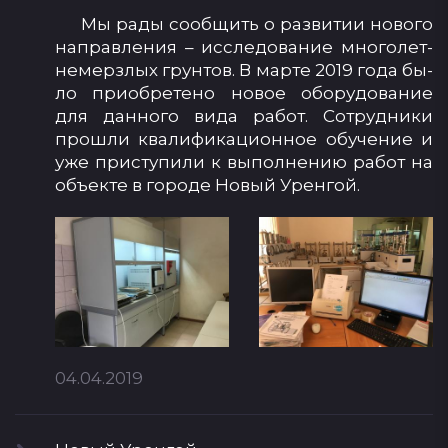
Мы ра­ды со­об­щить о раз­ви­тии но­во­го
нап­рав­ле­ния – ис­сле­до­ва­ние мно­го­лет­
не­мер­злых грун­тов. В мар­те 2019 го­да бы­
ло при­об­ре­те­но но­вое обо­ру­до­ва­ние
для дан­но­го ви­да ра­бот. Сот­руд­ни­ки
прош­ли ква­ли­фи­ка­ци­он­ное обу­че­ние и
уже прис­ту­пи­ли к вы­пол­не­нию ра­бот на
объ­ек­те в го­ро­де Но­вый Урен­гой.
04.04.2019