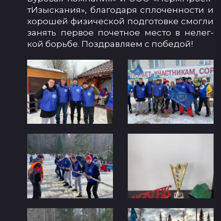
тИ­зыс­ка­ния», бла­го­да­ря спло­чен­нос­ти и
хо­ро­шей фи­зи­чес­кой под­го­тов­ке смог­ли
за­нять пер­вое по­чет­ное мес­то в не­лег­
кой борь­бе. Поз­драв­ля­ем с по­бе­дой!