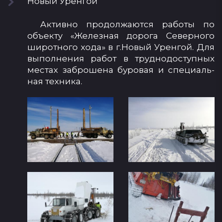
Но­вый Урен­гой
Ак­тив­но про­дол­жа­ют­ся ра­бо­ты по
объ­ек­ту «Же­лез­ная до­ро­га Се­вер­но­го
ши­рот­но­го хо­да» в г.Но­вый Урен­гой. Для
вы­пол­не­ния ра­бот в труд­но­дос­туп­ных
мес­тах заб­ро­ше­на бу­ро­вая и спе­ци­аль­
ная тех­ни­ка.